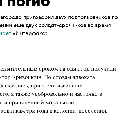
а погиб
вгорода приговорил двух подполковников по
ении еще двух солдат-срочников во время
щает
«Интерфакс»
испытательным сроком на один год получили
тор Кривошеин. По словам адвоката
раскаялись, принесли извинения
го, а также «добровольно и частично в
али причиненный моральный
лковникам три года в колонии-поселении.