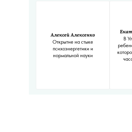
Екат
Алексей Алексенко
В У
Открытие на стыке
ребен
психоэнергетики и
которо
нормальной науки
час