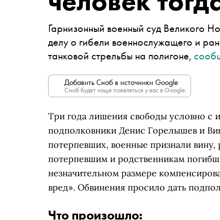
человек тогд
Гарнизонный военный суд Великого Но
делу о гибели военнослужащего и ран
танковой стрельбы на полигоне,
сооб
Добавить Сноб в источники Google
Сноб будет чаще появляться у вас в Google.
Три года лишения свободы условно с 
подполковники Денис Горелышев и Вик
потерпевших, военные признали вину, 
потерпевшим и родственникам погибше
незначительном размере компенсиров
вред». Обвинения просило дать подпо
Что произошло: