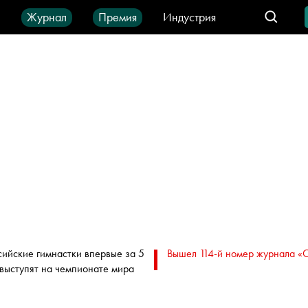
ы
Журнал
Премия
Индустрия
део
Город
IT-продукты
сийские гимнастки впервые за 5
Вышел 114-й номер журнала «
 выступят на чемпионате мира