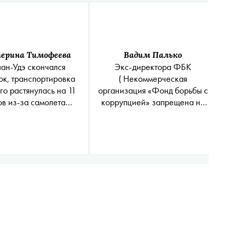
ерина Тимофеева
Вадим Палько
лан-Удэ скончался
Экс-директора
ФБК
ок, транспортировка
( Некоммерческая
го растянулась на 11
организация «Фонд борьбы с
ов из-за самолета
коррупцией» запрещена на
санавиации
территории России
*
)
Романа Рубанова объявили в
розыск из-за фильма «Он
вам не Димон»