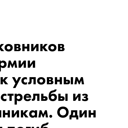
ковников
армии
 к условным
 стрельбы из
чникам. Один