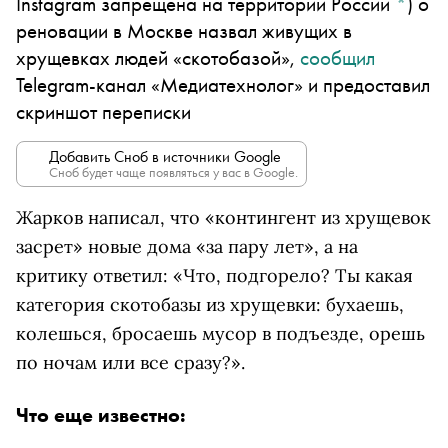
Instagram запрещена на территории России
*
)
о
реновации в Москве назвал живущих в
хрущевках людей «скотобазой»,
сообщил
Telegram-канал «Медиатехнолог» и предоставил
скриншот переписки
Добавить Сноб в источники Google
Сноб будет чаще появляться у вас в Google.
Жарков написал, что «контингент из хрущевок
засрет» новые дома «за пару лет», а на
критику ответил: «Что, подгорело? Ты какая
категория скотобазы из хрущевки: бухаешь,
колешься, бросаешь мусор в подъезде, орешь
по ночам или все сразу?».
Что еще известно: