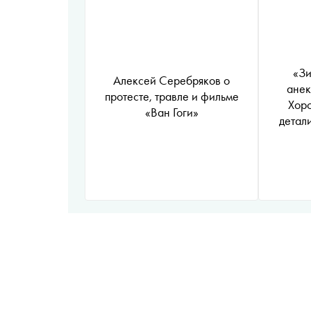
«Зи
Алексей Серебряков о
анек
протесте, травле и фильме
Хоро
«Ван Гоги»
детал
СССР
про