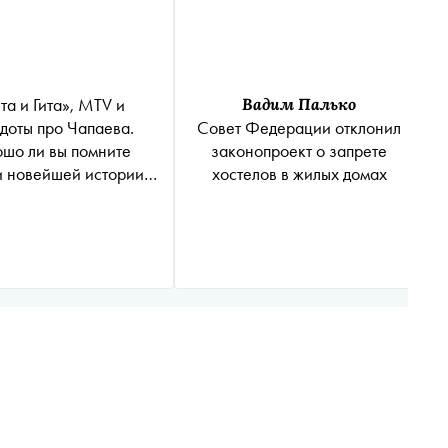
та и Гита», MTV и
Вадим Палько
доты про Чапаева.
Совет Федерации отклонил
шо ли вы помните
законопроект о запрете
и новейшей истории
хостелов в жилых домах
 и России? Тест от
граммы «Намедни»