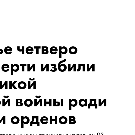
е четверо
ерти избили
ликой
ой войны ради
и орденов
тверо мужчин проникли в квартиру 93-