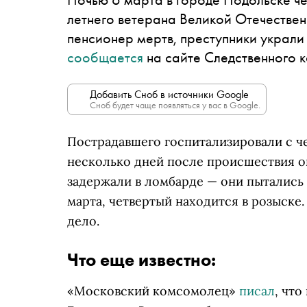
летнего ветерана Великой Отечественн
пенсионер мертв, преступники украли 
сообщается
на сайте Следственного 
Добавить Сноб в источники Google
Сноб будет чаще появляться у вас в Google.
Пострадавшего госпитализировали с ч
несколько дней после происшествия о
задержали в ломбарде — они пытались 
марта, четвертый находится в розыске
дело.
Что еще известно:
«Московский комсомолец»
писал
, чт