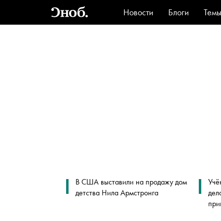
Новости
Блоги
Тем
Стиль
Ви
В США выставили на продажу дом
Учё
детства Нила Армстронга
дел
при