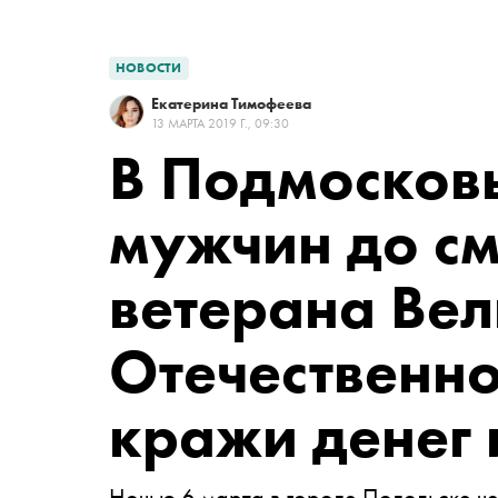
НОВОСТИ
Екатерина Тимофеева
13 МАРТА 2019 Г., 09:30
В Подмосковь
мужчин до см
ветерана Ве
Отечественн
кражи денег 
Ночью 6 марта в городе Подольске че