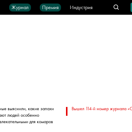
ы
Журнал
Премия
Индустрия
део
Город
IT-продукты
ные выяснили, какие запахи
Вышел 114-й номер журнала «
ают людей особенно
влекательными для комаров