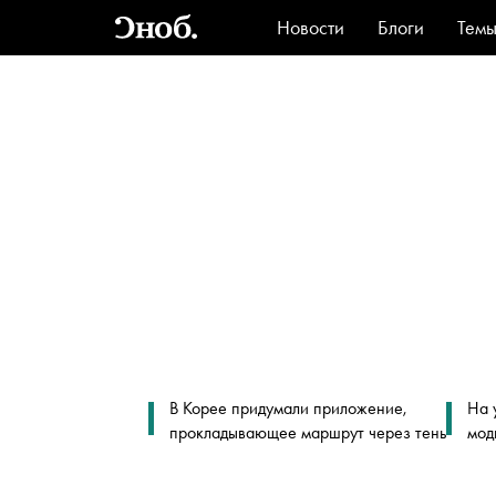
Новости
Блоги
Тем
Стиль
Ви
В Корее придумали приложение,
На 
прокладывающее маршрут через тень
мод