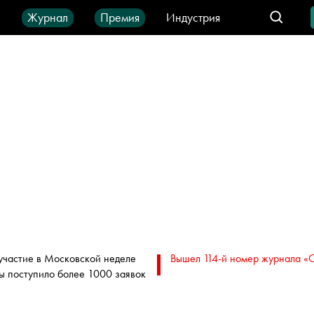
ы
Журнал
Премия
Индустрия
део
Город
IT-продукты
участие в Московской неделе
Вышел 114-й номер журнала «
ы поступило более 1000 заявок