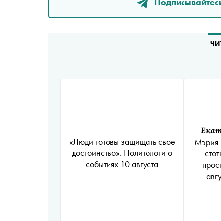
Подписывайтесь
ЧИ
Екат
«Люди готовы защищать свое
Мэрия 
достоинство». Политологи о
стот
событиях 10 августа
прос
авгу