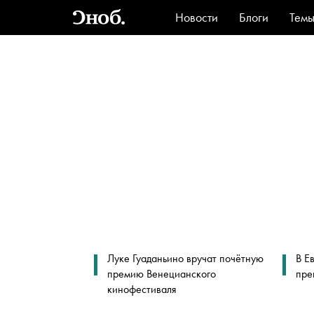
Новости
Блоги
Тем
Стиль
Ви
Луке Гуаданьино вручат почётную
В Е
премию Венецианского
пре
кинофестиваля