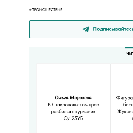
#ПРОИСШЕСТВИЯ
Подписывайтесь
ЧИ
Фигуран
Ольга Морозова
бесп
В Ставропольском крае
Жукова
разбился штурмовик
Су-25УБ