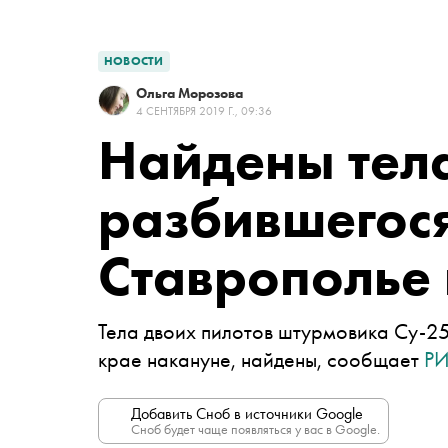
НОВОСТИ
Ольга Морозова
4 СЕНТЯБРЯ 2019 Г., 09:36
Найдены тел
разбившегос
Ставрополье
Тела двоих пилотов
штурмовика Су-25
крае накануне, найдены, сообщает
РИ
Добавить Сноб в источники Google
Сноб будет чаще появляться у вас в Google.