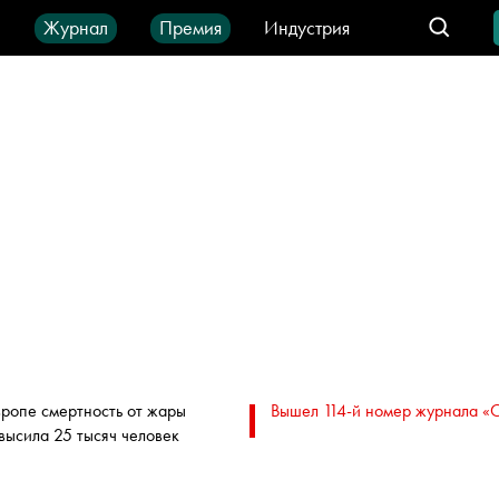
ы
Журнал
Премия
Индустрия
део
Город
IT-продукты
вропе смертность от жары
Вышел 114-й номер журнала «
высила 25 тысяч человек