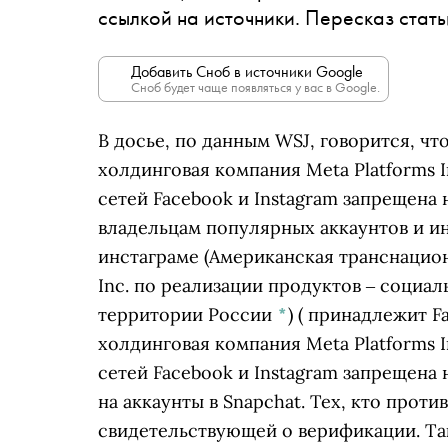
ссылкой на источники. Пересказ стат
Добавить Сноб в источники Google
Сноб будет чаще появляться у вас в Google.
В досье, по данным WSJ, говорится, чт
холдинговая компания Meta Platforms 
сетей Facebook и Instagram запрещена
владельцам популярных аккаунтов и и
инстаграме
(Американская транснацион
Inc. по реализации продуктов ‒ социал
территории России
*
)
( принадлежит
F
холдинговая компания Meta Platforms 
сетей Facebook и Instagram запрещена
на аккаунты в Snapchat. Тех, кто прот
свидетельствующей о верификации. Так