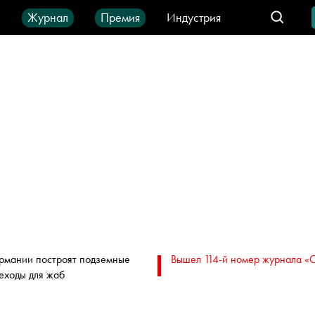
ы
Журнал
Премия
Индустрия
део
Город
IT-продукты
ермании построят подземные
Вышел 114-й номер журнала «
еходы для жаб