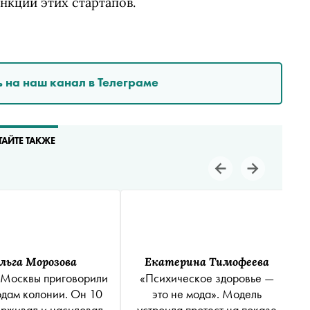
нкции этих стартапов.
 на наш канал в Телеграме
ТАЙТЕ ТАКЖЕ
льга Морозова
Екатерина Тимофеева
 Москвы приговорили
«Психическое здоровье —
одам колонии. Он 10
это не мода». Модель
ерживал и насиловал
устроила протест на показе