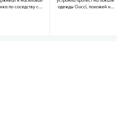
нка по соседству с
одежды Gucci, похожей на
ом его родителей
смирительные рубашки