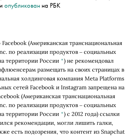
ьи
опубликован
на РБК
о
Facebook
(Американская транснациональная
Inc. по реализации продуктов ‒ социальных
 на территории России
*
)
не рекомендовал
нфлюенсерам размещать на своих страницах в
альная холдинговая компания Meta Platforms
ьных сетей Facebook и Instagram запрещена на
acebook
(Американская транснациональная
Inc. по реализации продуктов ‒ социальных
 на территории России
*
)
с 2012 года) ссылки
ивился рекомендации, могли лишить галки,
же есть подозрения, что контент из Snapchat