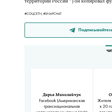
территории России
*
)
он копировал фу
#СОЦСЕТИ,
#SNAPCHAT
Подписывайтесь
ЧИ
Дарья Миколайчук
О
Facebook
(Американская
Жителя
транснациональная
к 20 г
холдинговая компания Meta
лет уд