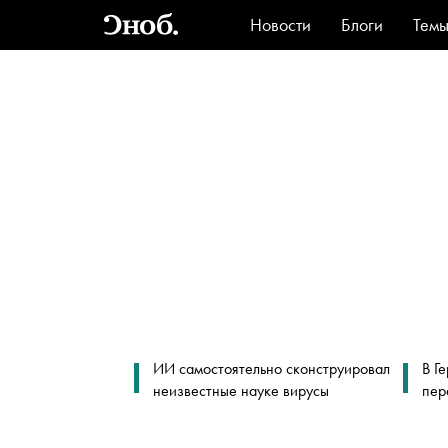
Новости
Блоги
Тем
Стиль
Ви
ИИ самостоятельно сконструировал
В Г
неизвестные науке вирусы
пер