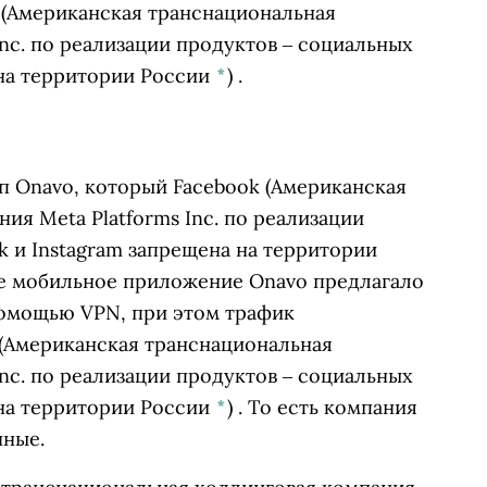
(Американская транснациональная
Inc. по реализации продуктов ‒ социальных
 на территории России
*
)
.
п Onavo, который
Facebook
(Американская
ия Meta Platforms Inc. по реализации
k и Instagram запрещена на территории
ое мобильное приложение Onavo предлагало
помощью VPN, при этом трафик
(Американская транснациональная
Inc. по реализации продуктов ‒ социальных
 на территории России
*
)
. То есть компания
нные.