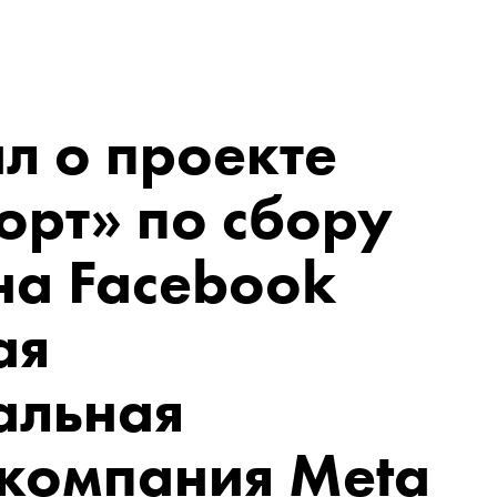
л о проекте
орт» по сбору
на
Facebook
ая
альная
 компания Meta