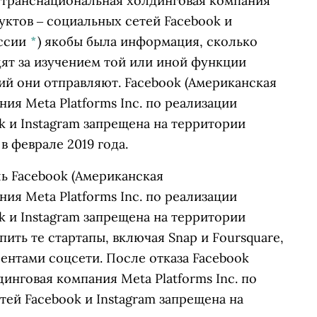
 транснациональная холдинговая компания
дуктов ‒ социальных сетей Facebook и
оссии
*
)
якобы была информация, сколько
ят за изучением той или иной функции
ий они отправляют.
Facebook
(Американская
ия Meta Platforms Inc. по реализации
k и Instagram запрещена на территории
в феврале 2019 года.
ль
Facebook
(Американская
ия Meta Platforms Inc. по реализации
k и Instagram запрещена на территории
ить те стартапы, включая Snap и Foursquare,
ентами соцсети. После отказа
Facebook
инговая компания Meta Platforms Inc. по
тей Facebook и Instagram запрещена на