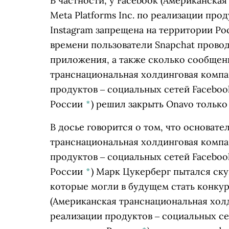
В частности, у
Facebook
(Американская
Meta Platforms Inc. по реализации про
Instagram запрещена на территории Р
времени пользователи Snapchat провод
приложения, а также сколько сообщен
транснациональная холдинговая компан
продуктов ‒ социальных сетей Faceboo
России
*
)
решил закрыть Onavo только 
В досье говорится о том, что основате
транснациональная холдинговая компан
продуктов ‒ социальных сетей Faceboo
России
*
)
Марк Цукерберг пытался скуп
которые могли в будущем стать конкур
(Американская транснациональная холд
реализации продуктов ‒ социальных се