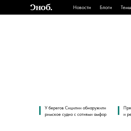
Новости
Блоги
Тем
Стиль
Ви
У берегов Сицилии обнаружили
Пря
римское судно с сотнями амфор
и р