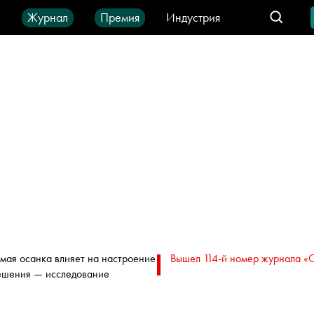
ы
Журнал
Премия
Индустрия
део
Город
IT-продукты
мая осанка влияет на настроение
Вышел 114-й номер журнала «
ешения — исследование