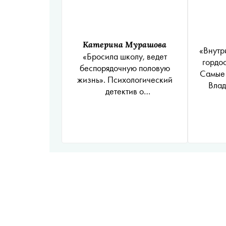
Катерина Мурашова
«Внутр
«Бросила школу, ведет
гордо
беспорядочную половую
Самые 
жизнь». Психологический
Влад
детектив о
несовершеннолетней
содержанке. Часть 2