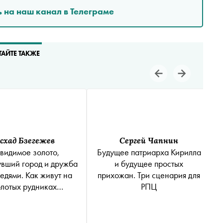
 на наш канал в Телеграме
ТАЙТЕ ТАКЖЕ
схад Бзегежев
Сергей Чапнин
видимое золото,
Будущее патриарха Кирилла
вший город и дружба
и будущее простых
едями‎. Как живут на
прихожан. Три сценария для
олотых рудниках
РПЦ
Забайкалья