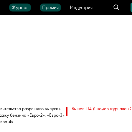
ы
Журнал
Премия
Индустрия
део
Город
IT-продукты
вительство разрешило выпуск и
Вышел 114-й номер журнала «
дажу бензина «Евро-2», «Евро-3»
Евро-4»