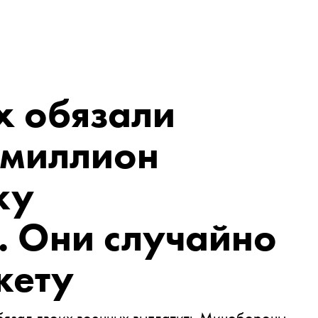
х обязали
 миллион
ку
 Они случайно
кету
бязал двоих военных выплатить Минобороны