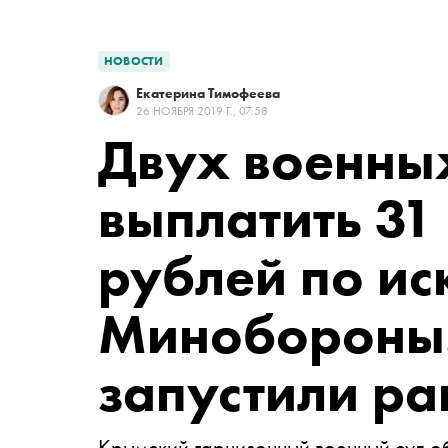
НОВОСТИ
Екатерина Тимофеева
26 НОЯБРЯ 2019 Г., 07:58
Двух военны
выплатить 31
рублей по ис
Минобороны.
запустили ра
Крымский гарнизонный военный суд о