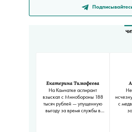
Подписывайтесь
ЧИ
Екатерина Тимофеева
А
На Камчатке аспирант
Не
взыскал с Минобороны 188
исчезну
тысяч рублей — упущенную
с медв
выгоду за время службы в
з
армии