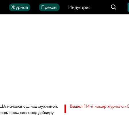
ы
Журнал
Премия
Индустрия
део
Город
IT-продукты
ША начался суд над мужчиной,
Вышел 114-й номер журнала «
екрывшим кислород дайверу