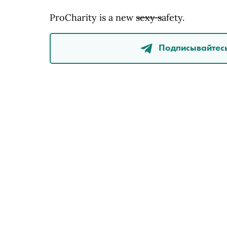
ProCharity is a new ̶s̶e̶x̶y̶ safety.
Подписывайтесь