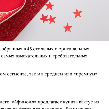
 собранных в 45 стильных и оригинальных
е самых взыскательных и требовательных
м сегменте, так и в среднем или «премиум».
еге, «Афимолл» предлагает купить кактус из
онверт из фетра для подарков «Доммаркет»,