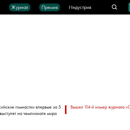
ы
Журнал
Премия
Индустрия
део
Город
IT-продукты
сийские гимнастки впервые за 5
Вышел 114-й номер журнала «
 выступят на чемпионате мира