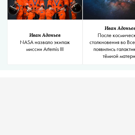
Иван Адонье
Иван Адоньев
После космичес
NASA назвало экипаж
столкновения во Вс
миссии Artemis III
появились галакти
тёмной матер