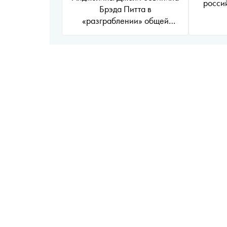
росси
Брэда Питта в
«разграблении» общей
винодельни