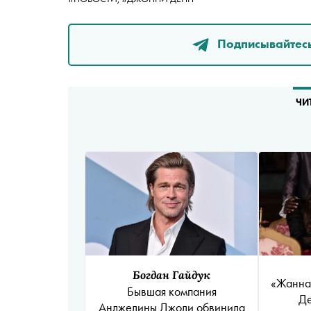
Подписывайтесь
ЧИ
Богдан Гайдук
«Жанна
Бывшая компания
Де
Анджелины Джоли обвинила