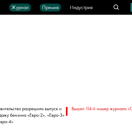
ы
Журнал
Премия
Индустрия
део
Город
IT-продукты
вительство разрешило выпуск и
Вышел 114-й номер журнала «
дажу бензина «Евро-2», «Евро-3»
Евро-4»