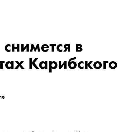
снимется в
тах Карибского
ле