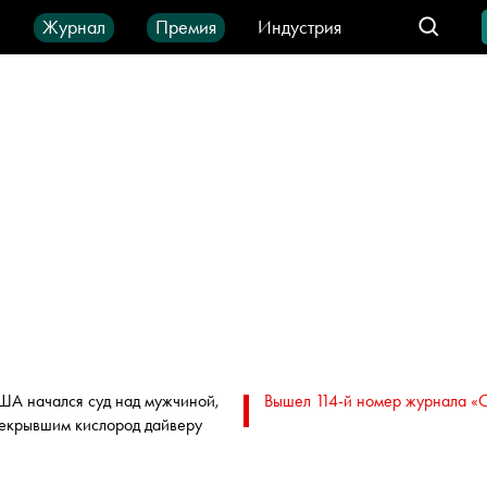
ы
Журнал
Премия
Индустрия
део
Город
IT-продукты
ША начался суд над мужчиной,
Вышел 114-й номер журнала «
екрывшим кислород дайверу