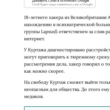
Добавить Сноб в источники Google
Сноб будет чаще появляться у вас в Google.
18-летнего хакера из Великобритании
нахождению в психиатрической больн
группы Lapsus$ ответственен за слив р
интернет.
У Куртажа диагностировано расстройст
могут приговорить к тюремному сроку.
рассмотрения дела, хакер говорил о т
как можно скорее.
На свободу Куртаж сможет выйти тольк
неопасным для общества. До этого ем
медиков.