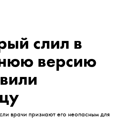
рый слил в
ннюю версию
авили
ицу
если врачи признают его неопасным для