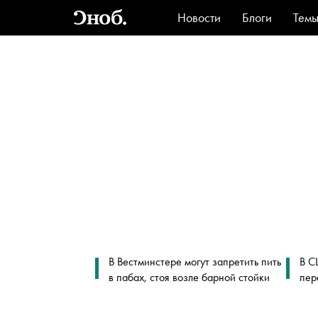
Новости
Блоги
Тем
Стиль
Ви
В Вестминстере могут запретить пить
В С
в пабах, стоя возле барной стойки
пер