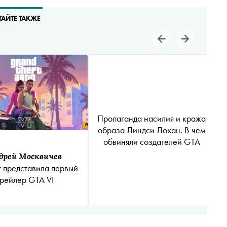
ТАЙТЕ ТАКЖЕ
Пропаганда насилия и кража
образа Линдси Лохан. В чем
обвиняли создателей GTA
дрей Москвичев
r представила первый
трейлер GTA VI