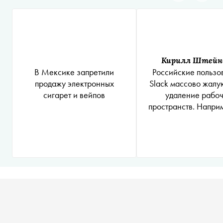
Кирилл Штейн
В Мексике запретили
Российские пользо
продажу электронных
Slack массово жалу
сигарет и вейпов
удаление рабо
пространств. Наприм
коснулось команды