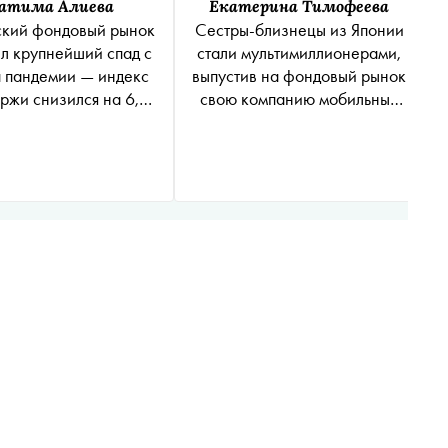
атима Алиева
Екатерина Тимофеева
ский фондовый рынок
Сестры-близнецы из Японии
л крупнейший спад с
стали мультимиллионерами,
 пандемии — индекс
выпустив на фондовый рынок
жи снизился на 6,5
свою компанию мобильных
процента
игр, ориентированных на
женщин