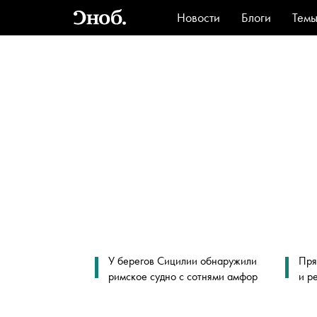
Новости
Блоги
Тем
Стиль
Ви
У берегов Сицилии обнаружили
Пря
римское судно с сотнями амфор
и р