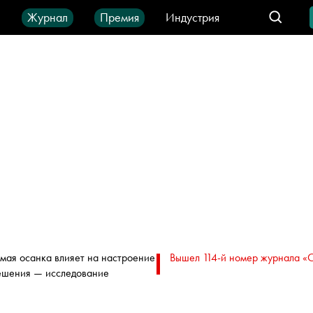
ы
Журнал
Премия
Индустрия
део
Город
IT-продукты
мая осанка влияет на настроение
Вышел 114-й номер журнала «
ешения — исследование