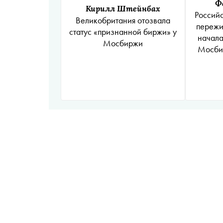
Ф
Кирилл Штейнбах
Россий
Великобритания отозвала
пережи
статус «признанной биржи» у
начала
Мосбиржи
Мосбир