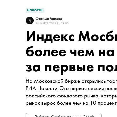
НОВОСТИ
Фатима Алиева
24 МАРТА 2022 Г., 09:00
Индекс Мосб
более чем на
за первые по
На Московской бирже открылись торг
РИА Новости. Это первая сессия посл
российского фондового рынка, которы
рынок вырос более чем на 10 процент
Добавить Сноб в источники Google