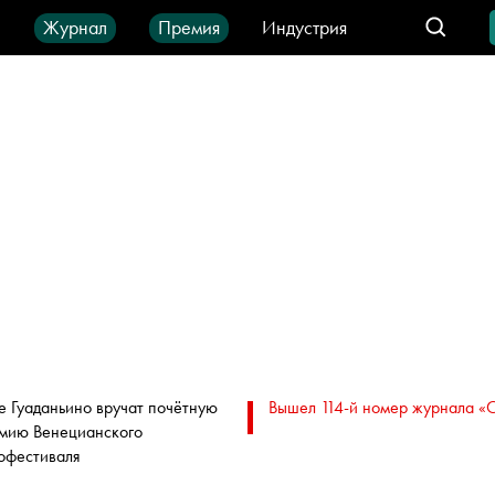
ы
Журнал
Премия
Индустрия
део
Город
IT-продукты
е Гуаданьино вручат почётную
Вышел 114-й номер журнала «
мию Венецианского
офестиваля