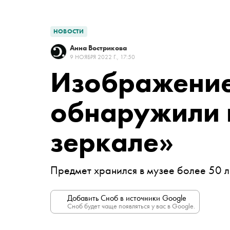
НОВОСТИ
Анна Вострикова
9 НОЯБРЯ 2022 Г., 17:50
Изображени
обнаружили 
зеркале»
Предмет хранился в музее более 50 л
Добавить Сноб в источники Google
Сноб будет чаще появляться у вас в Google.