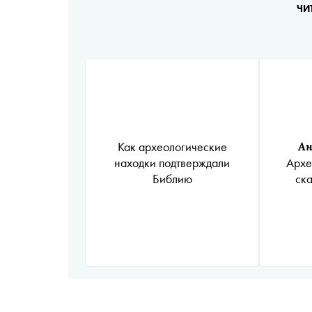
ЧИ
Как археологические
Ан
находки подтверждали
Архе
Библию
ск