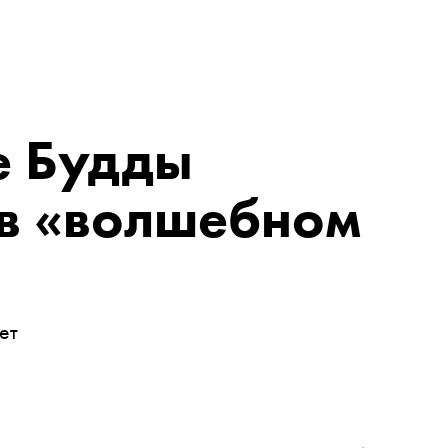
е Будды
в «волшебном
ет