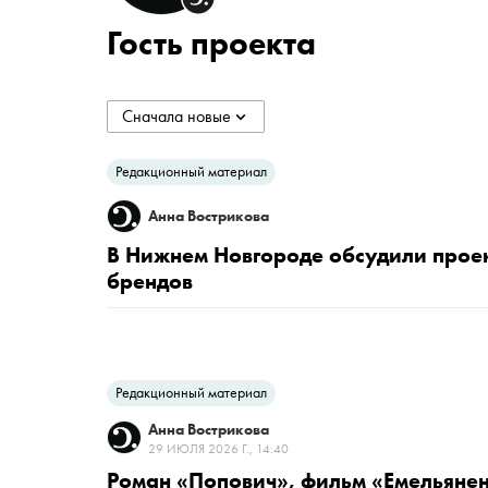
Гость проекта
Сначала новые
collapsed
Сначала новые
Редакционный материал
Анна Вострикова
Сначала старые
В Нижнем Новгороде обсудили проек
брендов
По популярности
Редакционный материал
Анна Вострикова
29 ИЮЛЯ 2026 Г., 14:40
Роман «Попович», фильм «Емельянен