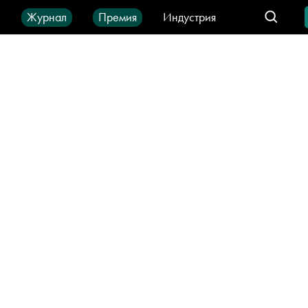
ы
Журнал
Премия
Индустрия
део
Город
IT-продукты