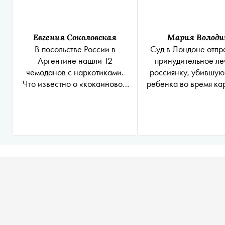
Евгения Соколовская
Мария Володи
В посольстве России в
Суд в Лондоне отпр
Аргентине нашли 12
принудительное л
чемоданов с наркотиками.
россиянку, убившую
Что известно о «кокаиновом
ребенка во время ка
деле»
В изоляции у нее н
депрессия