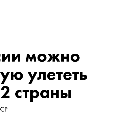
сии можно
ую улететь
32 страны
ССР