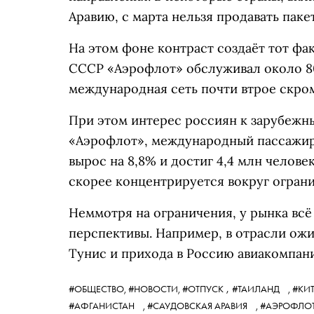
Аравию, с марта нельзя продавать паке
На этом фоне контраст создаёт тот фак
СССР «Аэрофлот» обслуживал около 8
международная сеть почти втрое скро
При этом интерес россиян к зарубежн
«Аэрофлот», международный пассажиро
вырос на 8,8% и достиг 4,4 млн человек
скорее концентрируется вокруг огран
Неммотря на ограничения, у рынка вс
перспективы. Например, в отрасли ож
Тунис и прихода в Россию авиакомпании
,
#ОБЩЕСТВО,
#НОВОСТИ,
#ОТПУСК
#ТАИЛАНД
,
#КИ
#АФГАНИСТАН
,
#САУДОВСКАЯ АРАВИЯ
,
#АЭРОФЛО