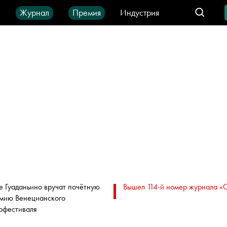
ы
Журнал
Премия
Индустрия
део
Город
IT-продукты
е Гуаданьино вручат почётную
Вышел 114-й номер журнала «
мию Венецианского
офестиваля