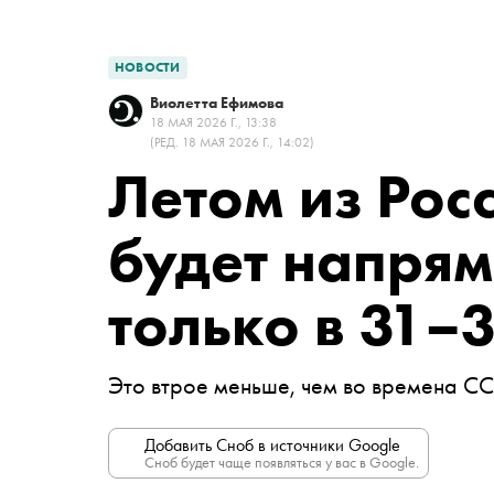
НОВОСТИ
Виолетта Ефимова
18 МАЯ 2026 Г., 13:38
(РЕД. 18 МАЯ 2026 Г., 14:02)
Летом из Рос
будет напрям
только в 31–
Это втрое меньше, чем во времена С
Добавить Сноб в источники Google
Сноб будет чаще появляться у вас в Google.