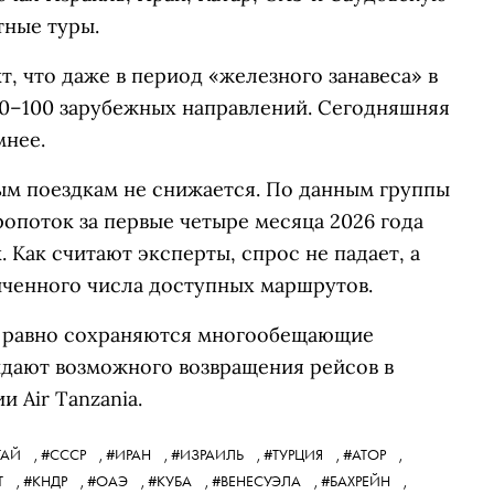
тные туры.
т, что даже в период «железного занавеса» в
0–100 зарубежных направлений. Сегодняшняя
мнее.
ым поездкам не снижается. По данным группы
поток за первые четыре месяца 2026 года
. Как считают эксперты, спрос не падает, а
иченного числа доступных маршрутов.
ё равно сохраняются многообещающие
идают возможного возвращения рейсов в
 Air Tanzania.
ТАЙ
,
#СССР
,
#ИРАН
,
#ИЗРАИЛЬ
,
#ТУРЦИЯ
,
#АТОР
,
Т
,
#КНДР
,
#ОАЭ
,
#КУБА
,
#ВЕНЕСУЭЛА
,
#БАХРЕЙН
,