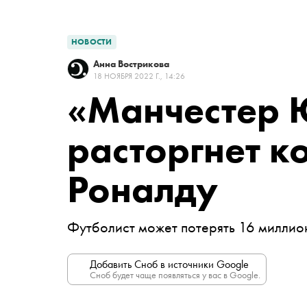
НОВОСТИ
Анна Вострикова
18 НОЯБРЯ 2022 Г., 14:26
«Манчестер 
расторгнет ко
Роналду
Футболист может потерять 16 миллио
Добавить Сноб в источники Google
Сноб будет чаще появляться у вас в Google.