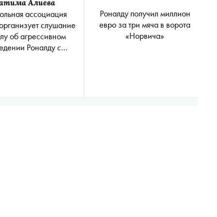
атима Алиева
Роналду получил миллион
ольная ассоциация
евро за три мяча в ворота
организует слушание
«Норвича»
елу об агрессивном
едении Роналду с
фанатом