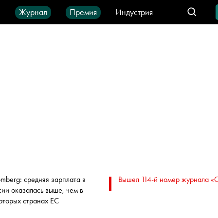
ы
Журнал
Премия
Индустрия
део
Город
IT-продукты
omberg: средняя зарплата в
Вышел 114-й номер журнала «
сии оказалась выше, чем в
оторых странах ЕС