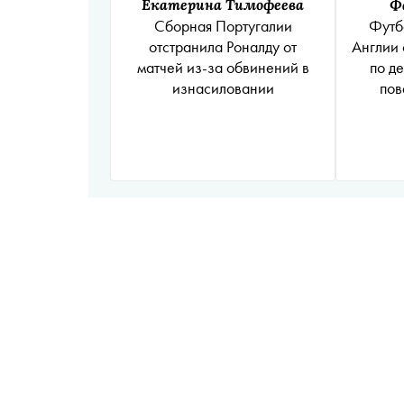
Екатерина Тимофеева
Ф
Сборная Португалии
Футб
отстранила Роналду от
Англии 
матчей из-за обвинений в
по д
изнасиловании
пов