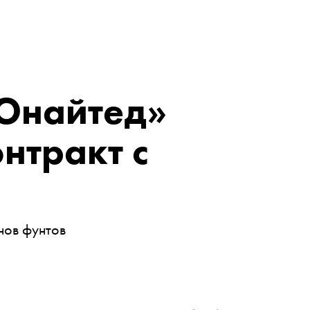
Юнайтед»
нтракт с
нов фунтов