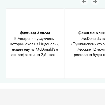
Фатима Алиева
Фатима Алие
В Австралии у мужчины,
McDonald's н
который ехал из Индонезии,
«Пушкинской» откро
нашли еду из McDonald's и
Москве 12 июня
оштрафовали на 2,6 тысячи
ресторана будет 
долларов
название