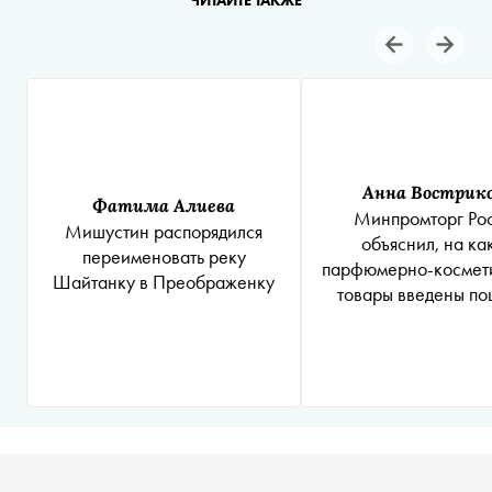
ЧИТАЙТЕ ТАКЖЕ
Анна Вострик
Фатима Алиева
Минпромторг Ро
Мишустин распорядился
объяснил, на ка
переименовать реку
парфюмерно-космет
Шайтанку в Преображенку
товары введены п