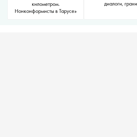
диалоги, гран
километром.
Нонконформисты в Тарусе»