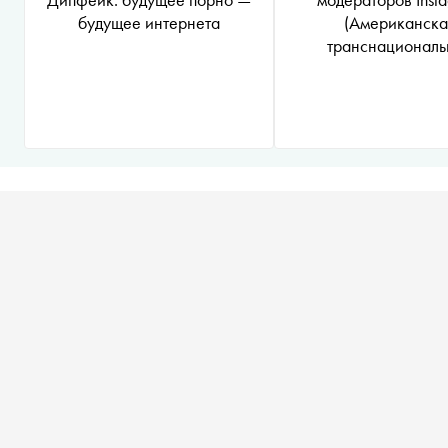
будущее интернета
(Американска
транснациональ
холдинговая компан
Platforms Inc. по ре
продуктов ‒ социа
сетей Facebook и In
запрещена на терр
России
*
)
в смерти главы
соцсети и заблокиро
аккаунт