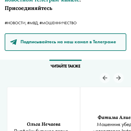
Присоединяйтесь
#НОВОСТИ,
#МВД,
#МОШЕННИЧЕСТВО
Подписывайтесь на наш канал в Телеграме
ЧИТАЙТЕ ТАКЖЕ
Фатима Алие
Ольга Нечаева
Мошенник убе
Дипфейк: будущее порно —
модераторов
Inst