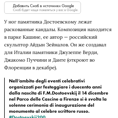
Добавить Сноб в источники Google
Сноб будет чаще появляться у вас в Google.
У ног памятника Достоевскому лежат
раскованные кандалы. Композиция находится
в парке Кашине, ее автор — российский
скульптор Айдын Зейналов. Он же создавал
для Италии памятники Джузеппе Верди,
Джакомо Пуччини и Данте (откроют во
Флоренции в декабре).
Nell’ambito degli eventi celebrativi
organizzati per festeggiare i duecento anni
dalla nascita di F.M.Dostoevskij il 14 dicembre
nel Parco delle Cascine a Firenze si è svolta la
solenne cerimonia di inaugurazione del
monumento al celebre scrittore russo.
#Dostoevskij200