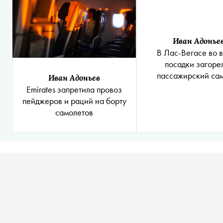
Иван Адонье
В Лас-Вегасе во 
посадки загоре
пассажирский са
Иван Адоньев
Emirates запретила провоз
пейджеров и раций на борту
самолетов