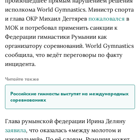
произошедшее прямым нарушением решения
исполкома World Gymnastics. Министр спорта
и глава ОКР Михаил Дегтярев
пожаловался
в
МОК и потребовал применить санкции к
Федерации гимнастики Румынии как
организатору соревнований. World Gymnastics
сообщила, что ведёт переговоры по факту
инцидента.
Читайте также
Российские гимнасты выступят на международных
соревнованиях
Глава румынской федерации Ирина Деляну
заявила
, что оказалась «между молотом и
наковальней». По её словам, Румыния может