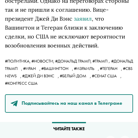
обстрелами. Однако на переговорах стороны
так и не пришли к соглашению. Вице-
президент Джей Ди Вэнс
заявил
, что
Вашингтон и Тегеран близки к заключению
сделки, но США не исключают
вероятности
возобновления военных действий
.
,
#ПОЛИТИКА,
#НОВОСТИ,
#ДОНАЛЬД ТРАМП,
#ТРАМП
#ДОНАЛЬД
ТРАМП
,
#ИРАН
,
#ВАШИНГТОН
,
#ИЗРАИЛЬ
,
#ТЕГЕРАН
,
#CBS
NEWS
,
#ДЖЕЙ ДИ ВЭНС
,
#БЕЛЫЙ ДОМ
,
#СЕНАТ США
,
#КОНГРЕСС США
Подписывайтесь на наш канал в Телеграме
ЧИТАЙТЕ ТАКЖЕ