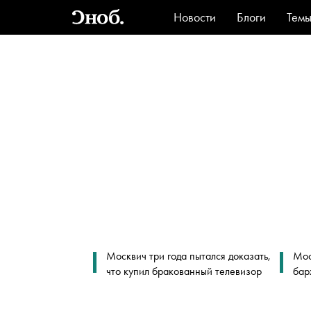
Новости
Блоги
Тем
Стиль
Ви
Москвич три года пытался доказать,
Мос
что купил бракованный телевизор
бар