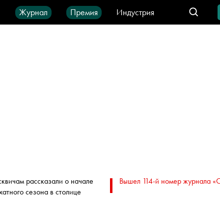
ы
Журнал
Премия
Индустрия
део
Город
IT-продукты
квичам рассказали о начале
Вышел 114-й номер журнала «
хатного сезона в столице