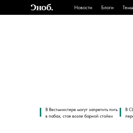
Новости
Блоги
Тем
Стиль
Ви
В Вестминстере могут запретить пить
В С
в пабах, стоя возле барной стойки
пер