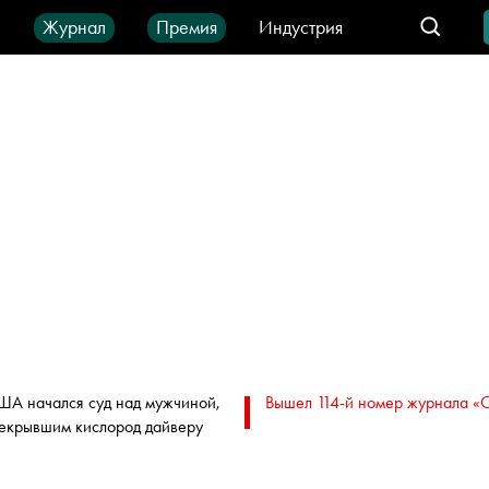
ы
Журнал
Премия
Индустрия
део
Город
IT-продукты
ША начался суд над мужчиной,
Вышел 114-й номер журнала «
екрывшим кислород дайверу