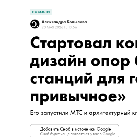
НОВОСТИ
Александра Копылова
20 МАЯ 2026 Г., 13:56
Стартовал ко
дизайн опор
станций для 
привычное»
Его запустили МТС и архитектурный к
Добавить Сноб в источники Google
Сноб будет чаще появляться у вас в Google.