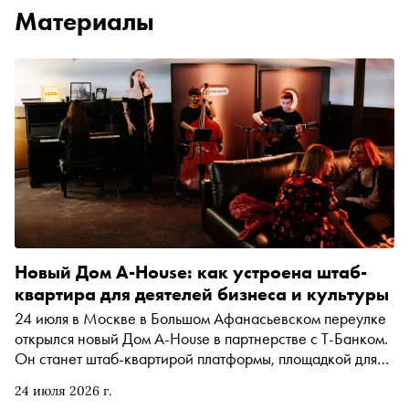
Материалы
Новый Дом A-House: как устроена штаб-
квартира для деятелей бизнеса и культуры
24 июля в Москве в Большом Афанасьевском переулке
открылся новый Дом A-House в партнерстве с Т-Банком.
Он станет штаб-квартирой платформы, площадкой для
выставок, лекций, деловых встреч и закрытых клубных
24 июля 2026 г.
программ. «Сноб» побывал на открытии и выяснил, кто