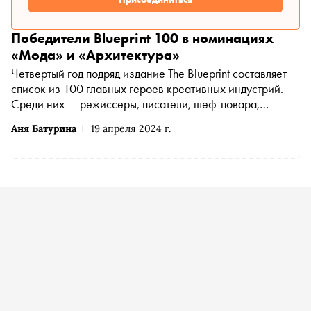
Победители Blueprint 100 в номинациях
«Мода» и «Архитектура»
Четвертый год подряд издание The Blueprint составляет
список из 100 главных героев креативных индустрий.
Среди них — режиссеры, писатели, шеф-повара,
архитекторы, дизайнеры, модели, фотографы. «Сноб»
Аня Батурина
19 апреля 2024 г.
поговорил с победителями номинаций «Модная
индустрия» и «Архитектура и дизайн» и узнал, почему,
по их мнению, они попали в этот список