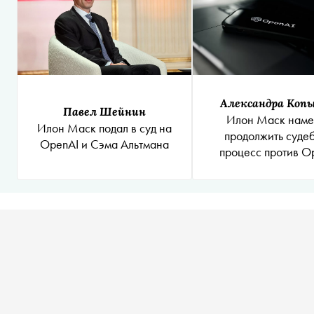
Александра Коп
Павел Шейнин
Илон Маск нам
Илон Маск подал в суд на
продолжить суде
OpenAI и Сэма Альтмана
процесс против O