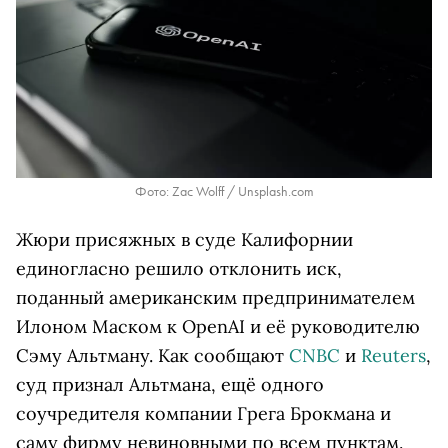
Фото: Zac Wolff / Unsplash.com
Жюри присяжных в суде Калифорнии
единогласно решило отклонить иск,
поданный американским предпринимателем
Илоном Маском к OpenAI и её руководителю
Сэму Альтману. Как сообщают
CNBC
и
Reuters
,
суд признал Альтмана, ещё одного
соучредителя компании Грега Брокмана и
саму фирму невиновными по всем пунктам.