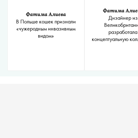
Фатима Алие
Фатима Алиева
Дизайнер из
В Польше кошек признали
Великобритан
«чужеродным инвазивным
разработала
видом»
концептуальную ко
секс-игрушек для 