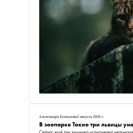
Александра Копылова
3 августа 2026 г.
В зоопарке Токио три львицы уме
Сейчас ещё три хищника испытывают недомога