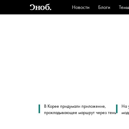
Новости
Блоги
Тем
Стиль
Ви
В Корее придумали приложение,
На 
прокладывающее маршрут через тень
мод