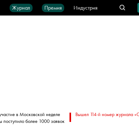
ы
Журнал
Премия
Индустрия
део
Город
IT-продукты
участие в Московской неделе
Вышел 114-й номер журнала «
ы поступило более 1000 заявок