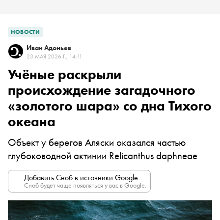
НОВОСТИ
Иван Адоньев
23 МАЯ 2026 Г., 14:11
Учёные раскрыли
происхождение загадочного
«золотого шара» со дна Тихого
океана
Объект у берегов Аляски оказался частью
глубоководной актинии Relicanthus daphneae
Добавить Сноб в источники Google
Сноб будет чаще появляться у вас в Google.