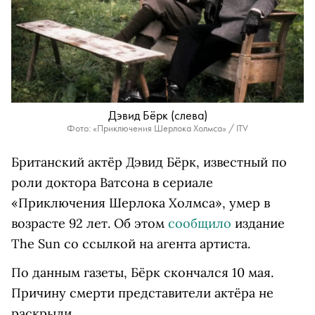
Дэвид Бёрк (слева)
Фото: «Приключения Шерлока Холмса» / ITV
Британский актёр Дэвид Бёрк, известный по
роли доктора Ватсона в сериале
«Приключения Шерлока Холмса», умер в
возрасте 92 лет. Об этом
сообщило
издание
The Sun со ссылкой на агента артиста.
По данным газеты, Бёрк скончался 10 мая.
Причину смерти представители актёра не
раскрыли.