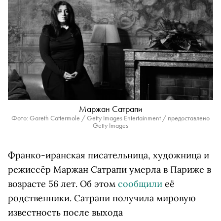
Маржан Сатрапи
Фото: Gareth Cattermole / Getty Images Entertainment / предоставлено
Getty Images
Франко-иранская писательница, художница и
режиссёр Маржан Сатрапи умерла в Париже в
возрасте 56 лет. Об этом
сообщили
её
родственники. Сатрапи получила мировую
известность после выхода