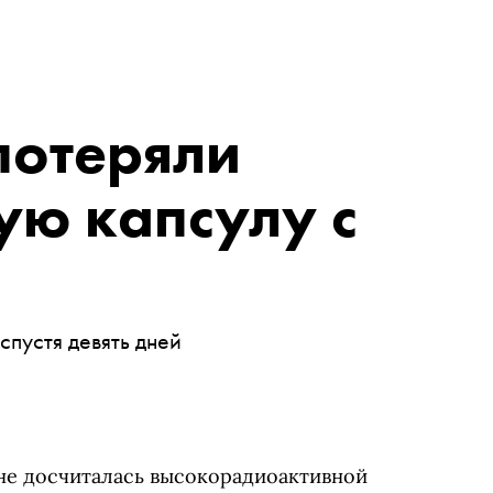
потеряли
ую капсулу с
пустя девять дней
не досчиталась высокорадиоактивной