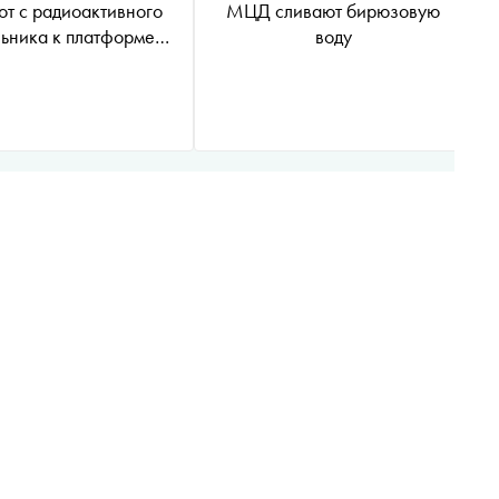
ют с радиоактивного
МЦД сливают бирюзовую
ьника к платформе
воду
ыявили токсическое
загрязнение