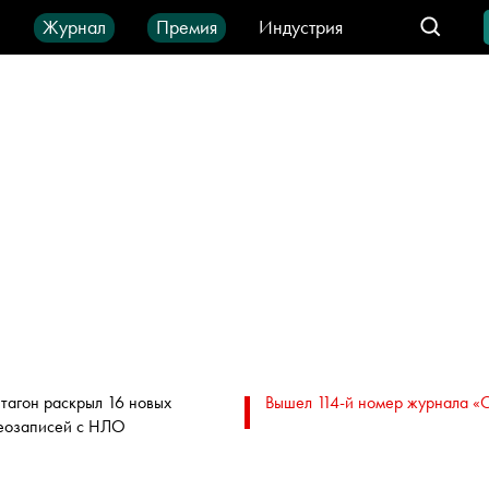
ы
Журнал
Премия
Индустрия
део
Город
IT-продукты
тагон раскрыл 16 новых
Вышел 114-й номер журнала «
еозаписей с НЛО