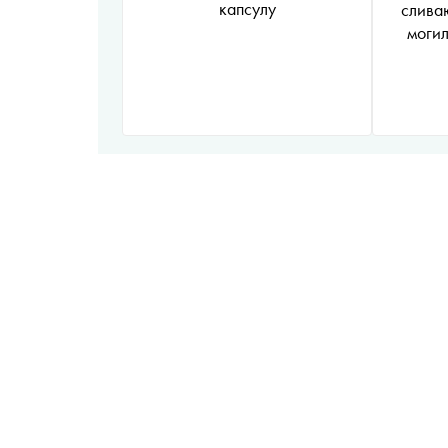
капсулу
слива
могил
МЦД, в