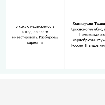
Екатерина Тимо
В какую недвижимость
Красноногий ибис, 
выгоднее всего
Пржевальского
инвестировать. Разбираем
чернобрюхий глуха
варианты
России 11 видов жи
признали потенци
исчезнувшим