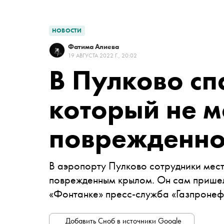
НОВОСТИ
Фатима Алиева
19 АВГУСТА 2022 Г., 20:02
В Пулково сп
который не мо
поврежденно
В аэропорту Пулково сотрудники мест
поврежденным крылом. Он сам прише
«Фонтанке» пресс-служба «Газпронеф
Добавить Сноб в источники Google