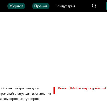
ы
Журнал
Премия
Индустрия
део
Город
IT-продукты
сийским фигуристам дали
Вышел 114-й номер журнала «
тральный статус для выступления
международных турнирах