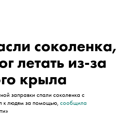
асли соколенка,
г летать из-за
го крыла
ной заправки спали соколенка с
л к людям за помощью,
сообщила
ти»