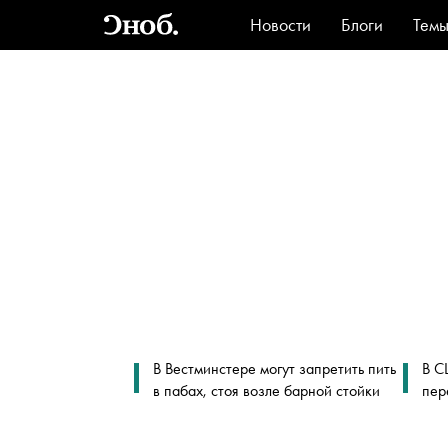
Новости
Блоги
Тем
Стиль
Ви
В Вестминстере могут запретить пить
В С
в пабах, стоя возле барной стойки
пер