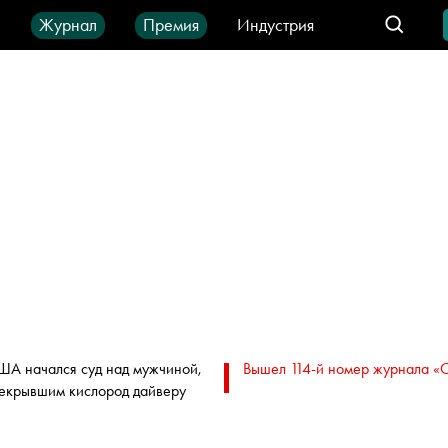
ы
Журнал
Премия
Индустрия
део
Город
IT-продукты
ША начался суд над мужчиной,
Вышел 114-й номер журнала «
екрывшим кислород дайверу