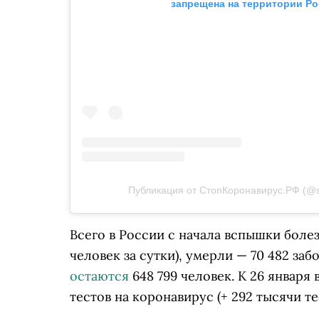
запрещена на территории Р
Публикация от СтопКоронавирус.РФ (@st
Всего в России с начала вспышки болез
человек за сутки), умерли — 70 482 за
остаются
648 799 человек. К 26 января
тестов на коронавирус (+ 292 тысячи тес