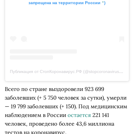
*
запрещена на территории России
)
Публикация от СтопКоронавирус.РФ (@stopcoronavirusrf)
23 С
Всего по стране выздоровели 923 699
заболевших (+ 5 750 человек за сутки), умерли
— 19 799 заболевших (+ 150). Под медицинским
наблюдением в России
остается
221 141
человек, проведено более 43,6 миллиона
тестов на коронавирус.