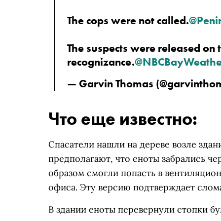
The cops were not called.
@Peni
The suspects were released on 
recognizance.
@NBCBayWeathe
— Garvin Thomas (@garvintho
Что еще известно:
Спасатели нашли на дереве возле здани
предполагают, что еноты забрались чер
образом смогли попасть в вентиляцион
офиса. Эту версию подтверждает слома
В здании еноты перевернули стопки б