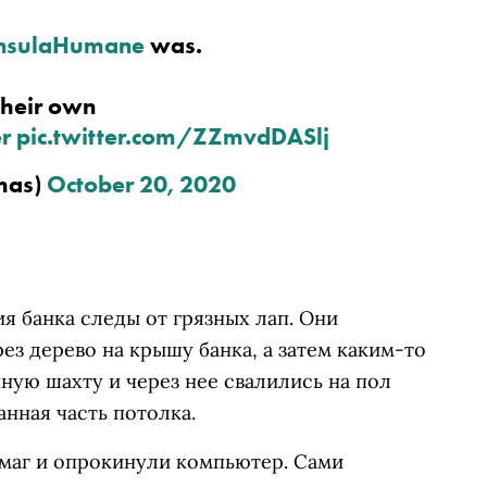
nsulaHumane
was.
their own
r
pic.twitter.com/ZZmvdDASlj
mas)
October 20, 2020
я банка следы от грязных лап. Они
ез дерево на крышу банка, а затем каким-то
ную шахту и через нее свалились на пол
нная часть потолка.
умаг и опрокинули компьютер. Сами