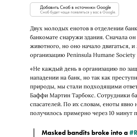
Добавить Сноб в источники Google
Сноб будет чаще появляться у вас в Google.
Двух молодых енотов в отделении банк
банкомате снаружи здания. Сначала он 
животного, но оно начало двигаться, 
организацию Peninsula Humane Society
«Не каждый день в организацию по за
нападении на банк, но так как престу
природы, мы стали подходящими ответ
Баффи Мартин Тарбокс. Сотрудники ба
спасателей. По их словам, еноты явно 
получилось примерно через 10 минут п
Masked bandits broke into a
#R