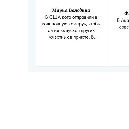
Мария Володина
Ф
В США кота отправили в
В Ака
«одиночную камеру», чтобы
сове
он не выпускал других
животных в приюте. В
соцсетях его называют
политзеком