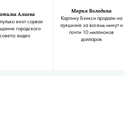
Мария Володина
атима Алиева
Картину Бэнкси продали на
пулько енот сорвал
аукционе за восемь минут и
щание городского
почти 10 миллионов
совета: видео
долларов