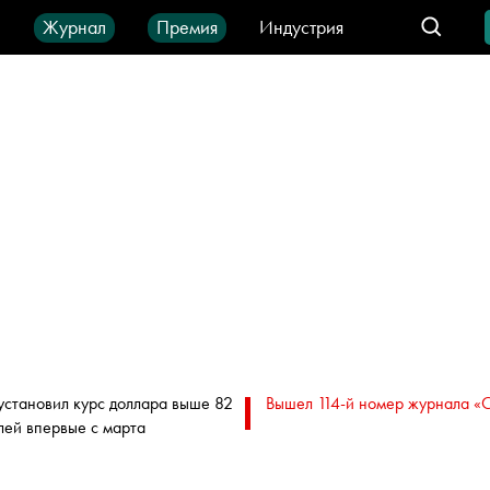
ы
Журнал
Премия
Индустрия
део
Город
IT-продукты
установил курс доллара выше 82
Вышел 114-й номер журнала «
лей впервые с марта