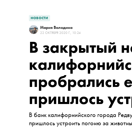
НОВОСТИ
Мария Володина
22 ОКТЯБРЯ 2020 Г., 10:24
В закрытый н
калифорнийс
пробрались е
пришлось уст
В банк калифорнийского города Редву
пришлось устроить погоню за животн