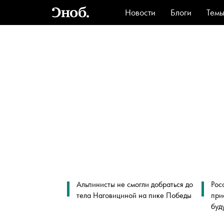
Новости
Блоги
Тем
Стиль
Ви
Альпинисты не смогли добраться до
Рос
тела Наговициной на пике Победы
при
буд