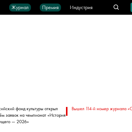
ы
Журнал
Премия
Индустрия
део
Город
IT-продукты
сийский фонд культуры открыл
Вышел 114-й номер журнала «
ём заявок на чемпионат «История
ущего — 2026»