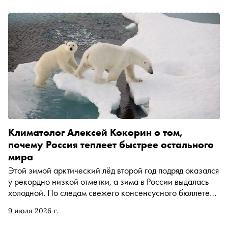
Климатолог Алексей Кокорин о том,
почему Россия теплеет быстрее остального
мира
Этой зимой арктический лёд второй год подряд оказался
у рекордно низкой отметки, а зима в России выдалась
холодной. По следам свежего консенсусного бюллетеня
климатического форума СЕАКОФ-30 «Сноб» поговорил
9 июля 2026 г.
с экспертом по вопросам климата фонда «Природа и
люди» Алексеем Кокориным — о том, почему рекордное