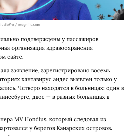
tudioPro / magnific.com
циально подтверждены у пассажиров
рная организация здравоохранения
м сайте.
лала заявление, зарегистрировано восемь
аториях хантавирус андес выявлен только у
ались. Четверо находятся в больницах: один в
ннесбурге, двое — в разных больницах в
нера MV Hondius, который следовал из
вартовался у берегов Канарских островов.