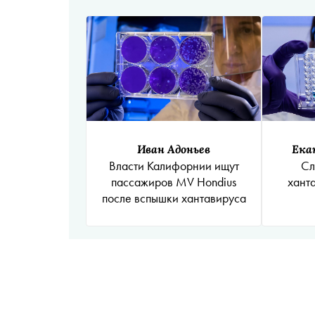
Иван Адоньев
Ека
Власти Калифорнии ищут
Сл
пассажиров MV Hondius
хант
после вспышки хантавируса