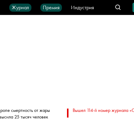
ы
Журнал
Премия
Индустрия
део
Город
IT-продукты
вропе смертность от жары
Вышел 114-й номер журнала «
высила 25 тысяч человек