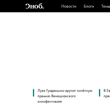
Новости
Блоги
Тем
Стиль
Ви
Луке Гуаданьино вручат почётную
В Е
премию Венецианского
пре
кинофестиваля