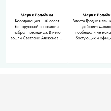
Мария Володина
Мария Володи
Координационный совет
Власти Гродно извин
белорусской оппозиции
действия милиц
избрал президиум. В него
пообещали не нака
вошли Светлана Алексиевич,
бастующих и офиц
Мария Колесникова и еще
разрешили митинги в
пять человек
города