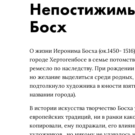
Непостижим
Босх
О жизни Иеронима Босха (ок.1450- 1516
городе Хертогенбосе в семье потомст
ремесло по наследству. При рождении
но желание выделиться среди родных,
подтолкнуло художника в юности взять
названии города).
В истории искусства творчество Босха 
европейских традиций, ни в рамки ка
копировали, ему подражали, его влиян
художников, но никому не удавалось ни