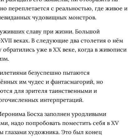
но переплетается с реальностью, где живое и
 невиданных чудовищных монстров.
луживших славу при жизни. Большой
XVII веках. В следующие два столетия о нём
у обратились уже в XX веке, когда в живописи
зм.
тилетиями безуспешно пытаются
нных им чудес и фантасмагорий, но
тся для зрителя таинственными и
ногочисленных интерпретаций.
 Иеронима Босха заполнен уродливыми
ми, надо попробовать поместить себя в XV
ды глазами художника. Это был конец