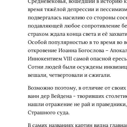
Средневековья, вошедший в историю к
время тяжёлой депрессии и пессимизм
подвергалась насилию со стороны сос
подавляющей любое сопротивление бес
страхом ждала конца света и её захват
Особой популярностью в то время во в
откровение Иоанна Богослова – Апокал
Иннокентием VIII самой опасной ересью
Сотни людей были осуждены инквизици
вешали, четвертовали и сжигали.
Возможно поэтому, в отличие от своих
ванн дер Вейдена - творивших столети
нашли отражение не рай и праведники
Страшного суда.
В самих названиях картин видна главн