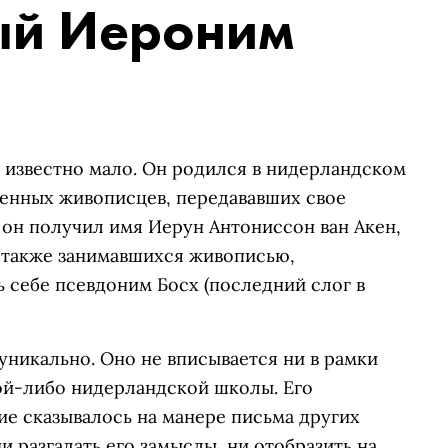
ый Иероним
) известно мало. Он родился в нидерландском
венных живописцев, передававших свое
 он получил имя Иерун Антониссон ван Акен,
 также занимавшихся живописью,
 себе псевдоним Босх (последний слог в
уникально. Оно не вписывается ни в рамки
кой-либо нидерландской школы. Его
ие сказывалось на манере письма других
 разгадать его замыслы, ни отобразить на