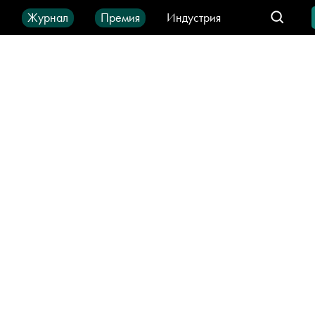
ы
Журнал
Премия
Индустрия
део
Город
IT-продукты