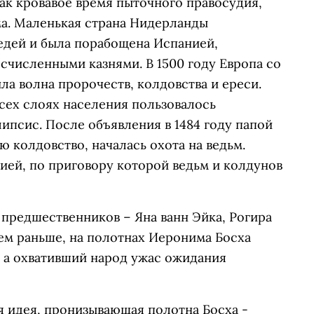
ак кровавое время пыточного правосудия,
а. Маленькая страна Нидерланды
едей и была порабощена Испанией,
численными казнями. В 1500 году Европа со
ила волна пророчеств, колдовства и ереси.
сех слоях населения пользовалось
ипсис. После объявления в 1484 году папой
 колдовство, началась охота на ведьм.
ей, по приговору которой ведьм и колдунов
 предшественников – Яна ванн Эйка, Рогира
ем раньше, на полотнах Иеронима Босха
, а охвативший народ ужас ожидания
ая идея, пронизывающая полотна Босха -