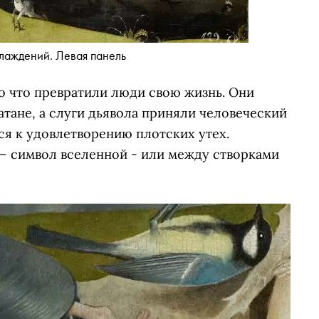
лаждений. Левая панель
о что превратили люди свою жизнь. Они
атане, а слуги дьявола приняли человеческий
ся к удовлетворению плотских утех.
– символ вселенной - или между створками