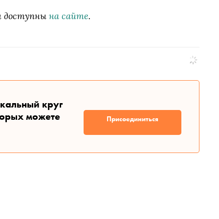
и доступны
на сайте
.
икальный круг
торых можете
Присоединиться