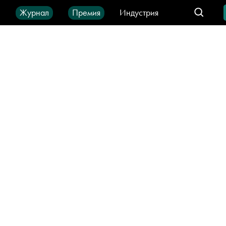
ы
Журнал
Премия
Индустрия
део
Город
IT-продукты